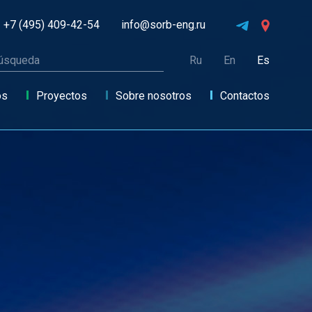
+7 (495) 409-42-54
info@sorb-eng.ru
Ru
En
Es
os
Proyectos
Sobre nosotros
Contactos