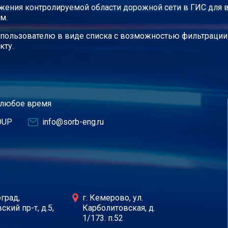
жения контролируемой области дорожной сети в ГИС для в
м.
 пользователю в виде списка с возможностью фильтраци
кту.
 любое время
OUP
info@sorb-eng.ru
оград,
г. Кемерово, ул.
ский пр-т, д.5,
Карболитовская, д.
1/173. п.52